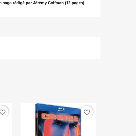
 la saga rédigé par Jérémy Colfman (12 pages)
vorite_border
favorite_border