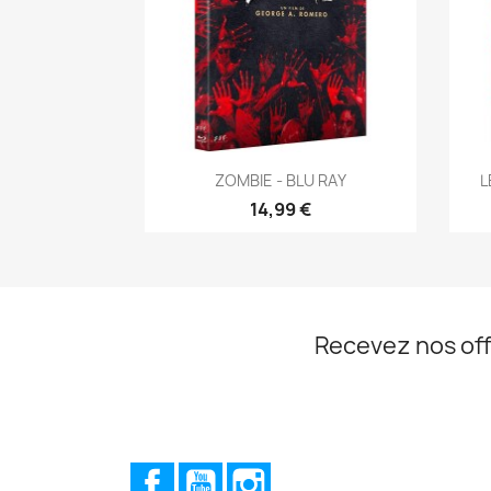
Aperçu rapide

ZOMBIE - BLU RAY
L
14,99 €
Recevez nos off
Facebook
YouTube
Instagram