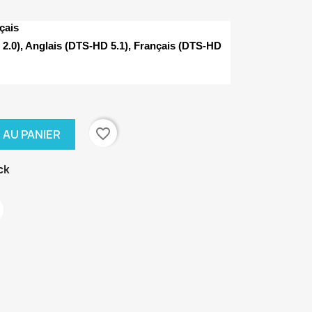
çais
2.0), Anglais (DTS-HD 5.1), Français (DTS-HD
favorite_border
 AU PANIER
ck