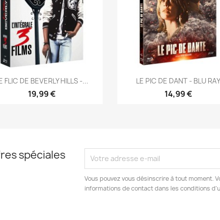
Aperçu rapide
Aperçu rapide


E FLIC DE BEVERLY HILLS -...
LE PIC DE DANT - BLU RA
19,99 €
14,99 €
res spéciales
Vous pouvez vous désinscrire à tout moment. V
informations de contact dans les conditions d'ut