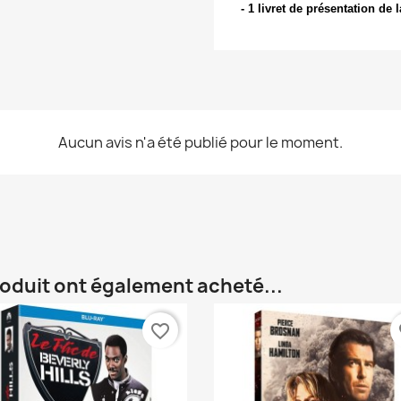
- 1 livret de présentation de
Annuler
Créer une liste d'envies
Aucun avis n'a été publié pour le moment.
roduit ont également acheté...
favorite_border
fa