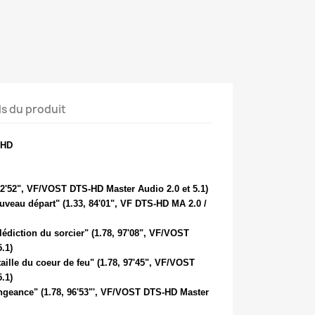
ls du produit
 HD
02'52", VF/VOST DTS-HD Master Audio 2.0 et 5.1)
×
uveau départ" (1.33, 84'01", VF DTS-HD MA 2.0 /
lédiction du sorcier" (1.78, 97'08", VF/VOST
.1)
aille du coeur de feu" (1.78, 97'45", VF/VOST
.1)
engeance" (1.78, 96'53"', VF/VOST DTS-HD Master