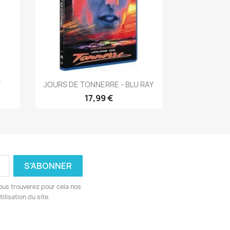
Aperçu rapide

Y
JOURS DE TONNERRE - BLU RAY
17,99 €
ous trouverez pour cela nos
ilisation du site.