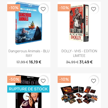
-10%
-10%
favorite_border
favorite_border
Aperçu rapide
Aperçu rapide


Dangerous Animals - BLU
DOLLY - VHS - EDITION
RAY
LIMITEE
16,19 €
31,49 €
17,99 €
34,99 €
-50%
-10%
favorite_border
favorite_border
RUPTURE DE STOCK