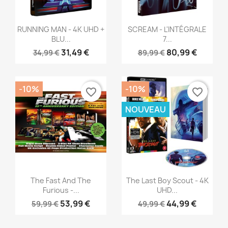
Aperçu rapide
Aperçu rapide


RUNNING MAN - 4K UHD +
SCREAM - L'INTÉGRALE
BLU...
7...
31,49 €
80,99 €
34,99 €
89,99 €
-10%
-10%
favorite_border
favorite_border
NOUVEAU
Aperçu rapide
Aperçu rapide


The Fast And The
The Last Boy Scout - 4K
Furious -...
UHD...
53,99 €
44,99 €
59,99 €
49,99 €