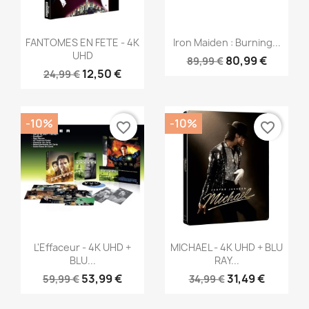
Aperçu rapide
Aperçu rapide


FANTOMES EN FETE - 4K
Iron Maiden : Burning...
UHD
80,99 €
89,99 €
12,50 €
24,99 €
-10%
-10%
favorite_border
favorite_border
Aperçu rapide
Aperçu rapide


L'Effaceur - 4K UHD +
MICHAEL - 4K UHD + BLU
BLU...
RAY...
53,99 €
31,49 €
59,99 €
34,99 €