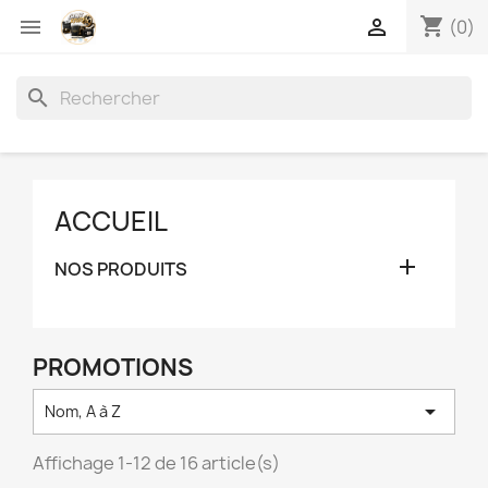
shopping_cart


(0)
search
ACCUEIL

NOS PRODUITS
PROMOTIONS

Nom, A à Z
Affichage 1-12 de 16 article(s)