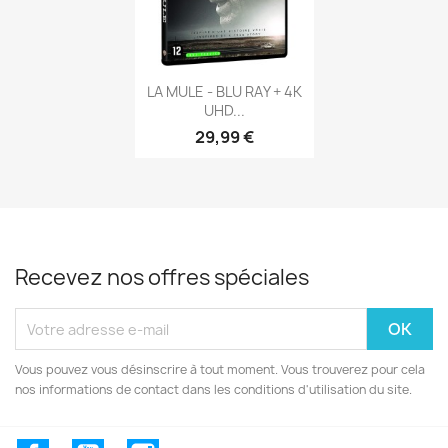
Aperçu rapide

LA MULE - BLU RAY + 4K
UHD...
29,99 €
Recevez nos offres spéciales
Vous pouvez vous désinscrire à tout moment. Vous trouverez pour cela
nos informations de contact dans les conditions d'utilisation du site.