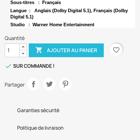
Sous-titres ‏ : ‎
Français
Langue ‏ : ‎
Anglais (Dolby Digital 5.1), Français (Dolby
Digital 5.1)
Studio ‏ : ‎
Warner Home Entertainment
Quantité

favorite_border
AJOUTER AU PANIER

SUR COMMANDE !
Partager
Garanties sécurité
Politique de livraison