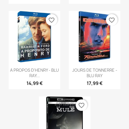
favorite_border
favorite_border
Aperçu rapide
Aperçu rapide


A PROPOS D'HENRY - BLU
JOURS DE TONNERRE -
RAY...
BLU RAY
14,99 €
17,99 €
favorite_border