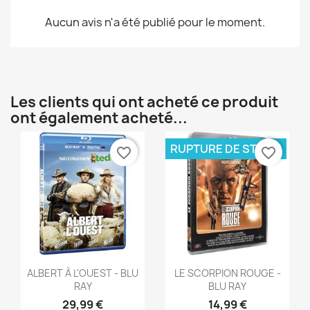
Aucun avis n'a été publié pour le moment.
Les clients qui ont acheté ce produit
ont également acheté...
RUPTURE DE STOCK
favorite_border
favorite_border
Créer une liste d'envies
Nom de la liste d'envies
Aperçu rapide
Aperçu rapide


ALBERT À L'OUEST - BLU
LE SCORPION ROUGE -
RAY
BLU RAY
29,99 €
14,99 €
Annuler
Créer une liste 