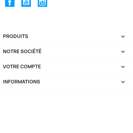
Facebook
YouTube
Instagram
PRODUITS

NOTRE SOCIÉTÉ

VOTRE COMPTE

INFORMATIONS
keyboard_arrow_down