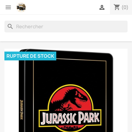
shopping_cart


(0)
search
RUPTURE DE STOCK