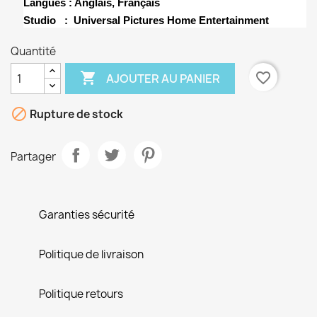
Langues : Anglais, Français
Studio ‏ : ‎
Universal Pictures Home Entertainment
Quantité

favorite_border
AJOUTER AU PANIER

Rupture de stock
Partager
Garanties sécurité
×
Créer une liste d'envies
Politique de livraison
Nom de la liste d'envies
Politique retours