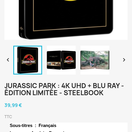


JURASSIC PARK : 4K UHD + BLU RAY -
ÉDITION LIMITÉE - STEELBOOK
39,99 €
TTC
Sous-titres ‏ : ‎
Français