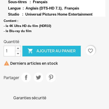
Sous-titres ‏ : ‎
Français
Langue ‏ : ‎
Anglais (DTS-HD 7.1),
Français
Studio ‏ : ‎
Universal Pictures Home Entertainment
Contient :
- le 4K Ultra HD du film (HDR10)
- le Blu-ray du film
Quantité

favorite_border
AJOUTER AU PANIER

Derniers articles en stock
Partager
Garanties sécurité