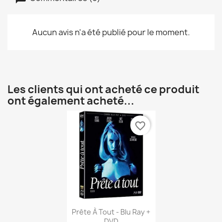
Aucun avis n'a été publié pour le moment.
Annuler
Créer une liste 
Les clients qui ont acheté ce produit
ont également acheté...
favorite_border
Aperçu rapide

Prête À Tout - Blu Ray +
DVD