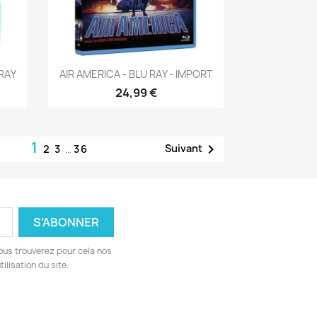
Aperçu rapide

RAY
AIR AMERICA - BLU RAY - IMPORT
24,99 €
1

Suivant
2
3
…
36
ous trouverez pour cela nos
ilisation du site.