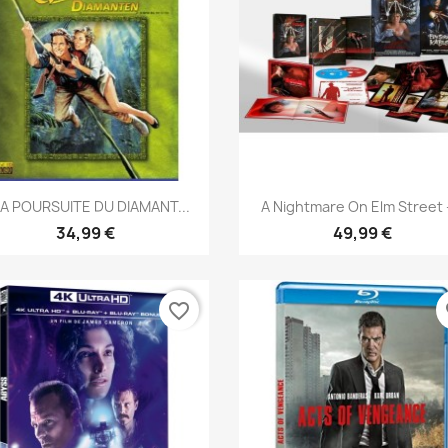
Annuler
Créer une liste d'envies
Aperçu rapide
Aperçu rapide


LA POURSUITE DU DIAMANT...
A Nightmare On Elm Street -
34,99 €
49,99 €
favorite_border
fa