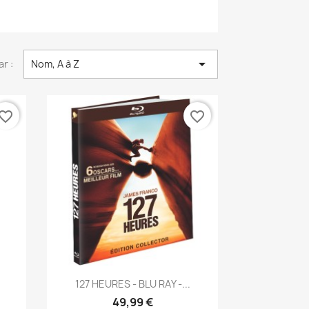

ar :
Nom, A à Z
vorite_border
favorite_border
Aperçu rapide

127 HEURES - BLU RAY -...
49,99 €