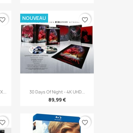
NOUVEAU
vorite_border
favorite_border
×
Aperçu rapide

...
30 Days Of Night - 4K UHD...
89,99 €
vorite_border
favorite_border