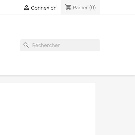
shopping_cart

Panier
(0)
Connexion
search