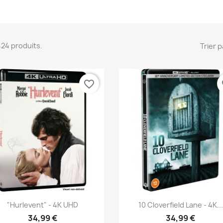
 424 produits.
Trier p
favorite_border
fa
Aperçu rapide
Aperçu rapide


"Hurlevent" - 4K UHD
10 Cloverfield Lane - 4K...
34,99 €
34,99 €