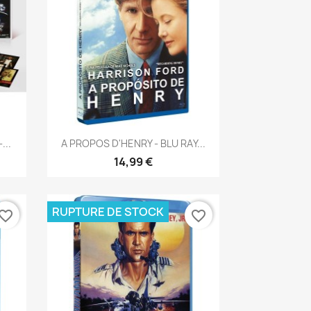
Aperçu rapide

...
A PROPOS D'HENRY - BLU RAY...
14,99 €
RUPTURE DE STOCK
vorite_border
favorite_border