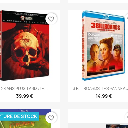
favorite_border
fa
réer une liste d'envies
Aperçu rapide
Aperçu rapide


28 ANS PLUS TARD : LE...
3 BILLBOARDS, LES PANNEAUX
39,99 €
14,99 €
e la liste d'envies
TURE DE STOCK
favorite_border
fa