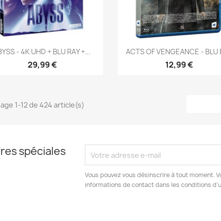
Aperçu rapide
Aperçu rapide


YSS - 4K UHD + BLU RAY +...
ACTS OF VENGEANCE - BLU 
29,99 €
12,99 €
hage 1-12 de 424 article(s)
res spéciales
Vous pouvez vous désinscrire à tout moment. V
informations de contact dans les conditions d'ut