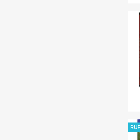
C
Nom d
RUP