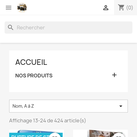
shopping_cart


(0)
search
ACCUEIL

NOS PRODUITS

Nom, A à Z
Affichage 13-24 de 424 article(s)