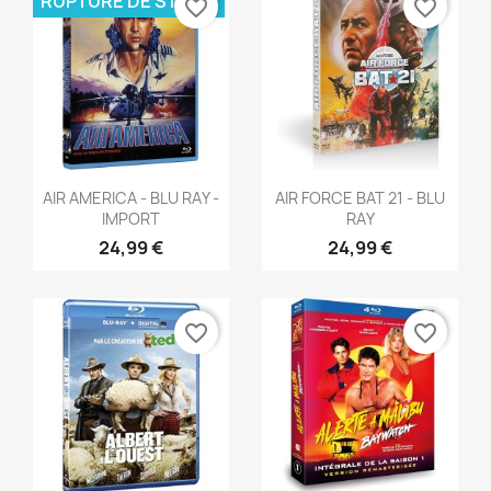
RUPTURE DE STOCK
favorite_border
favorite_border
Aperçu rapide
Aperçu rapide


AIR AMERICA - BLU RAY -
AIR FORCE BAT 21 - BLU
IMPORT
RAY
24,99 €
24,99 €
favorite_border
favorite_border