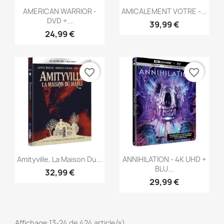
Aperçu rapide
Aperçu rapide


AMERICAN WARRIOR -
AMICALEMENT VOTRE -...
DVD +...
39,99 €
24,99 €
favorite_border
favorite_border
Aperçu rapide
Aperçu rapide


Amityville, La Maison Du...
ANNIHILATION - 4K UHD +
BLU...
32,99 €
29,99 €
Affichage 13-24 de 424 article(s)