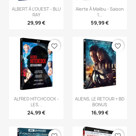
Aperçu rapide
Aperçu rapide


ALBERT À L'OUEST - BLU
Alerte À Malibu - Saison
RAY
1...
29,99 €
59,99 €
favorite_border
favorite_border
Aperçu rapide
Aperçu rapide


ALFRED HITCHCOCK -
ALIENS, LE RETOUR + BD
LES...
BONUS
24,99 €
16,99 €