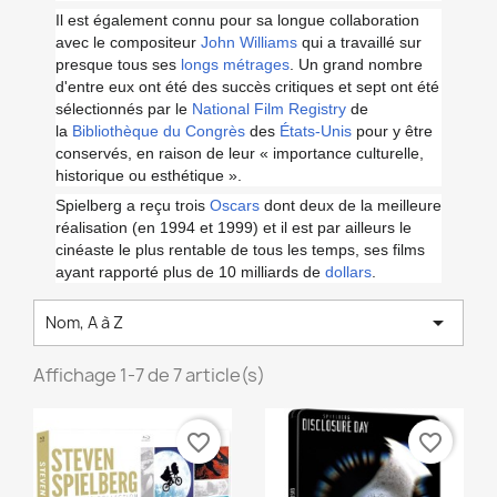
Il est également connu pour sa longue collaboration
avec le compositeur
John Williams
qui a travaillé sur
presque tous ses
longs métrages
. Un grand nombre
d'entre eux ont été des succès critiques et sept ont été
sélectionnés par le
National Film Registry
de
la
Bibliothèque du Congrès
des
États-Unis
pour y être
conservés, en raison de leur « importance culturelle,
historique ou esthétique ».
Spielberg a reçu trois
Oscars
dont deux de la meilleure
réalisation (en 1994 et 1999) et il est par ailleurs le
cinéaste le plus rentable de tous les temps, ses films
ayant rapporté plus de 10 milliards de
dollars
.

Nom, A à Z
×
Créer une liste d'envies
Affichage 1-7 de 7 article(s)
Nom de la liste d'envies
favorite_border
favorite_border