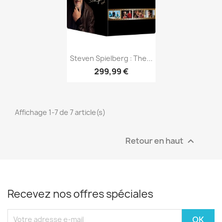
Aperçu rapide

Steven Spielberg : The...
299,99 €
Affichage 1-7 de 7 article(s)
Retour en haut

Recevez nos offres spéciales