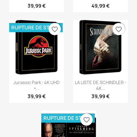
39,99 €
49,99 €
RUPTURE DE STOCK
favorite_border
favorite_border
Aperçu rapide
Aperçu rapide


Jurassic Park : 4K UHD
LA LISTE DE SCHINDLER -
+...
4K...
39,99 €
39,99 €
RUPTURE DE STOCK
favorite_border