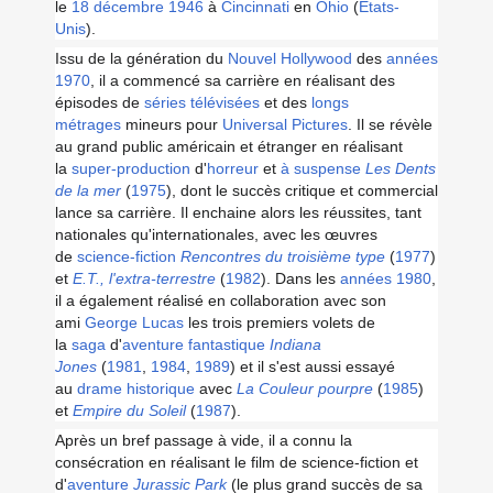
le
18
décembre
1946
à
Cincinnati
en
Ohio
(
États-
Unis
).
Issu de la génération du
Nouvel Hollywood
des
années
1970
, il a commencé sa carrière en réalisant des
épisodes de
séries télévisées
et des
longs
métrages
mineurs pour
Universal Pictures
. Il se révèle
au grand public américain et étranger en réalisant
la
super-production
d'
horreur
et
à suspense
Les Dents
de la mer
(
1975
), dont le succès critique et commercial
lance sa carrière. Il enchaine alors les réussites, tant
nationales qu'internationales, avec les œuvres
de
science-fiction
Rencontres du troisième type
(
1977
)
et
E.T., l'extra-terrestre
(
1982
). Dans les
années 1980
,
il a également réalisé en collaboration avec son
ami
George Lucas
les trois premiers volets de
la
saga
d'
aventure
fantastique
Indiana
Jones
(
1981
,
1984
,
1989
) et il s'est aussi essayé
au
drame
historique
avec
La Couleur pourpre
(
1985
)
et
Empire du Soleil
(
1987
).
Après un bref passage à vide, il a connu la
consécration en réalisant le film de science-fiction et
d'
aventure
Jurassic Park
(le plus grand succès de sa