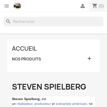
shopping_cart


(0)
search
ACCUEIL

NOS PRODUITS
STEVEN SPIELBERG
Steven Spielberg,
est
un
réalisateur
,
producteur
et
scénariste
américain
, né