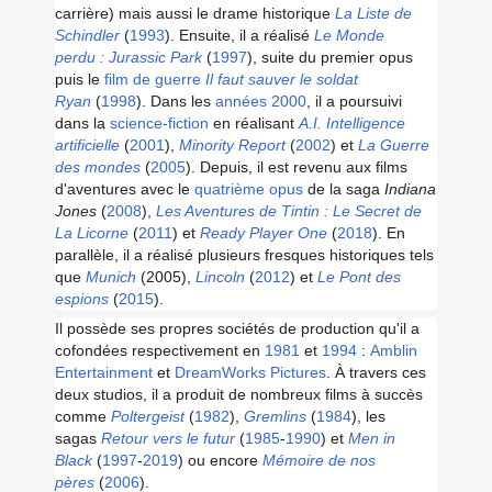
carrière) mais aussi le drame historique
La Liste de
Schindler
(
1993
). Ensuite, il a réalisé
Le Monde
perdu : Jurassic Park
(
1997
), suite du premier opus
puis le
film de guerre
Il faut sauver le soldat
Ryan
(
1998
). Dans les
années 2000
, il a poursuivi
dans la
science-fiction
en réalisant
A.I. Intelligence
artificielle
(
2001
),
Minority Report
(
2002
) et
La Guerre
des mondes
(
2005
). Depuis, il est revenu aux films
d'aventures avec le
quatrième opus
de la saga
Indiana
Jones
(
2008
),
Les Aventures de Tintin : Le Secret de
La Licorne
(
2011
) et
Ready Player One
(
2018
). En
parallèle, il a réalisé plusieurs fresques historiques tels
que
Munich
(2005),
Lincoln
(
2012
) et
Le Pont des
espions
(
2015
).
Il possède ses propres sociétés de production qu'il a
cofondées respectivement en
1981
et
1994
:
Amblin
Entertainment
et
DreamWorks Pictures
. À travers ces
deux studios, il a produit de nombreux films à succès
comme
Poltergeist
(
1982
),
Gremlins
(
1984
), les
sagas
Retour vers le futur
(
1985
-
1990
) et
Men in
Black
(
1997
-
2019
) ou encore
Mémoire de nos
pères
(
2006
).